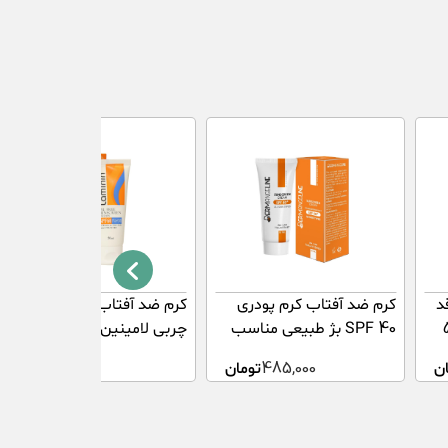
SPF6 فاقد
کرم ضد آفتاب کرم پودری
کرم ضد آفتاب SPF60 فاقد
 گل 50
SPF 40 بژ طبیعی مناسب
چربی لامینین 50 میلی لیتر
انواع پوست درم انجلین
ن
485,000
تومان
41,300
تومان