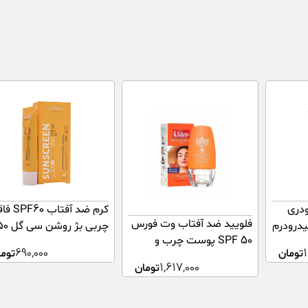
ودری
کرم ضد آفتاب 0
فلویید ضد آفتاب وت فورس
چربی SPF50 هیدرودرم
چربی بژ روشن سی
SPF 50 پوست چرب و
میلی لیتر
تومان
690,000
توما
مختلط الارو 50 میلی لیتر
1,617,000
تومان