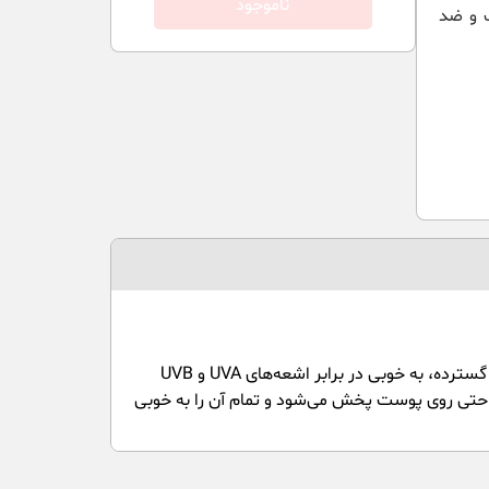
ناموجود
 و ضد
کرم ضد آفتاب و ضد چروک رنگی لوسل مدل SPF50 مناسب برای پوست چرب است. با داشتن فیلترهای حفاظتی قوی و طیف گسترده، به خوبی در برابر اشعه‌های UVA و UVB
راحتی روی پوست پخش می‌شود و تمام آن را به خوبی