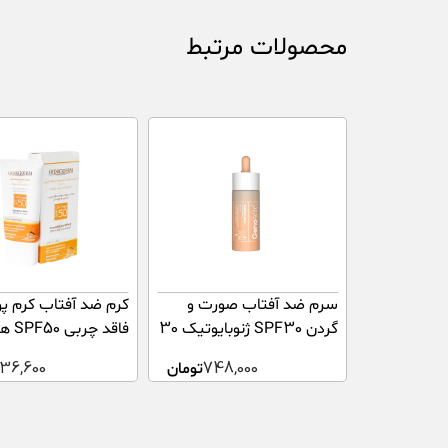
محصولات مرتبط
سرم ضد آفتاب صورت و
کرم ضد آفتاب کرم پ
گردن SPF30 ژنوبایوتیک 30
فاقد 
میلی لیتر
بژ روشن 40 گرم
748,000
تومان
136,600