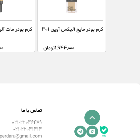
کرم پودر مایع آلیکس آوین 301
کرم پودر مات آلیک
1,944,000
تومان
00
تماس با ما
021-22046489
021-22041414
perdaru@gmail.com