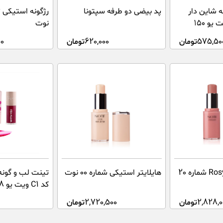
ه شاین دار
پد بیضی دو طرفه سپتونا
Gold Drizzle ویت یو ۱۵۰
نوت
575,50
تومان
620,000
تومان
00
رژگونه استیکی Rosy شماره 20
هایلایتر استیکی شماره 00 نوت
کد C1 ویت یو 8 میلی لیتر
2,828,0
تومان
2,720,500
تومان