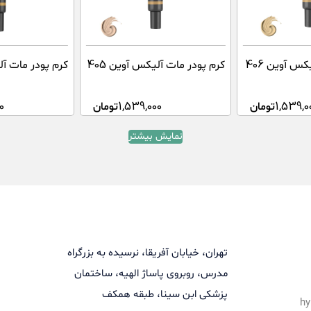
س آوین 406
کرم پودر مات آلیکس آوین 405
کرم پودر مات آلی
1,539,0
تومان
1,539,000
تومان
0
نمایش بیشتر
تهران، خیابان آفریقا، نرسیده به بزرگراه
مدرس، روبروی پاساژ الهیه، ساختمان
پزشکی ابن سینا، طبقه همکف
hy