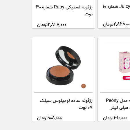
رژگونه استیکی Juicy شماره 10
رژگونه استیکی Ruby شماره 40
نوت
2,828,0
تومان
2,828,000
تومان
تینت لب و گونه مدل Peony
رژگونه ساده لومینوس سیلک
07 نوت
410,000
تومان
908,000
تومان