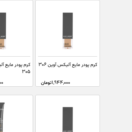
کرم پودر مایع آلیکس آوین 306
کرم پودر مایع آ
305
1,944,000
تومان
00