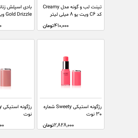
تینت لب و گونه مدل Creamy
بادی اسپلش زنان
کد C6 ویت یو 8 میلی لیتر
میلی‌لیتر
410,000
تومان
0
رژگونه استیکی Sweety شماره
30 نوت
نوت
2,828,000
تومان
00