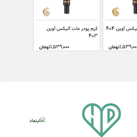
کس آوین 404
کرم پودر مات آلیکس آوین
403
1,539,00
تومان
1,539,000
تومان