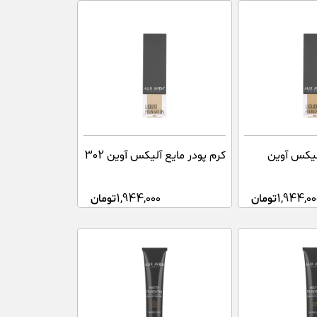
آلیکس آوین
کرم پودر مایع آلیکس آوین 302
1,944,00
تومان
1,944,000
تومان