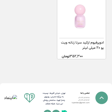
ادوپرفیوم ارکید سرنا زنانه ویت
یو 20 میلی لیتر
352,300
تومان
تماس با ما
تهران، خیابان آفریقا، نرسیده
به بزرگراه مدرس، روبروی
021-22046489
پاساژ الهیه، ساختمان پزشکی
021-22041414
hyperdaru@gmail.com
ابن سینا، طبقه همکف