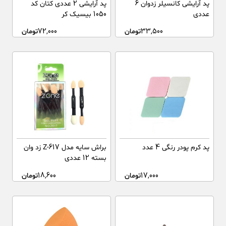
پد آرایشی کانسیلر زدوان 6
پد آرایشی 2 عددی کتان کد
عددی
1050 بیسیک کر
33,500
تومان
72,000
تومان
پد کرم پودر رنگی 4 عدد
براش سایه مدل Z-617 زد وان
بسته 12 عددی
17,000
تومان
18,600
تومان