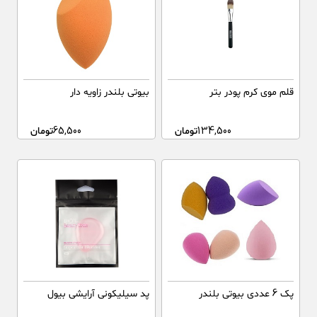
قلم موی کرم پودر بتر
بیوتی بلندر زاویه دار
134,500
تومان
65,500
تومان
پک 6 عددی بیوتی بلندر
پد سیلیکونی آرایشی بیول