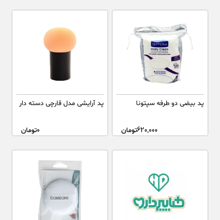
پد بیضی دو طرفه سپتونا
پد آرایشی مدل قارچی دسته دار
620,000
تومان
0
تومان