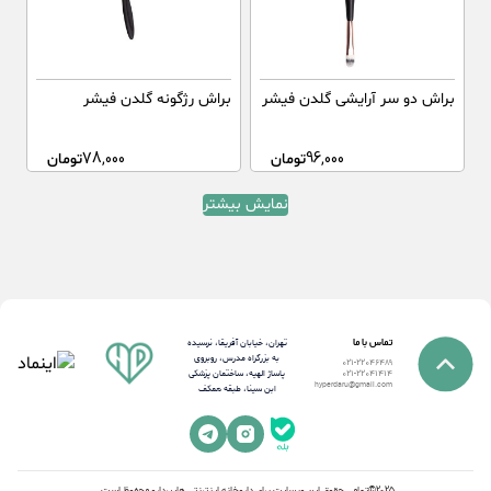
براش دو سر آرایشی گلدن فیشر
براش رژگونه گلدن فیشر
96,000
تومان
78,000
تومان
نمایش بیشتر
تماس با ما
تهران، خیابان آفریقا، نرسیده
به بزرگراه مدرس، روبروی
021-22046489
پاساژ الهیه، ساختمان پزشکی
021-22041414
hyperdaru@gmail.com
ابن سینا، طبقه همکف