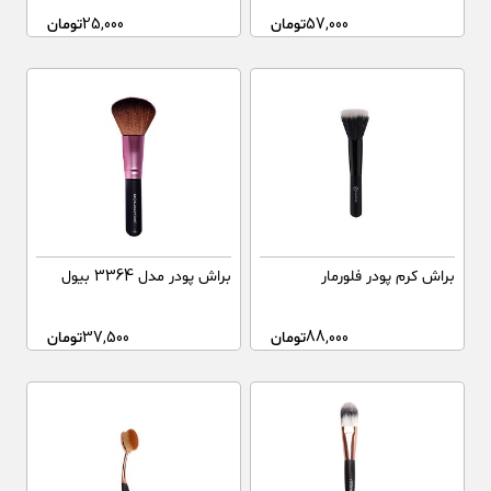
57,000
تومان
25,000
تومان
براش کرم پودر فلورمار
براش پودر مدل 3364 بیول
88,000
تومان
37,500
تومان