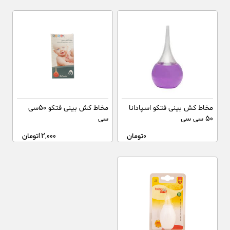
مخاط کش بینی فتکو اسپادانا
مخاط کش بینی فتکو 50سی
50 سی سی
سی
0
تومان
12,000
تومان