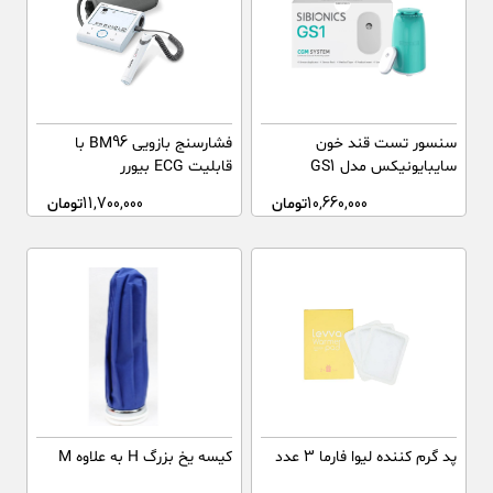
سنسور تست قند خون
فشارسنج بازویی BM96 با
سایبایونیکس مدل GS1
قابلیت ECG بیورر
10,660,000
تومان
11,700,000
تومان
پد گرم کننده لیوا فارما 3 عدد
کیسه یخ بزرگ H به علاوه M