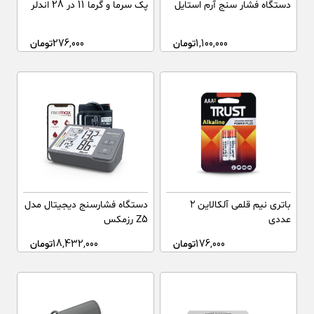
دستگاه فشار سنج آرم استایل
پک سرما و گرما 11 در 28 اندلر
1,100,000
تومان
276,000
تومان
باتری نیم قلمی آلکالاین ۲
دستگاه فشارسنج دیجیتال مدل
عددی
Z5 رزمکس
176,000
تومان
18,432,000
تومان