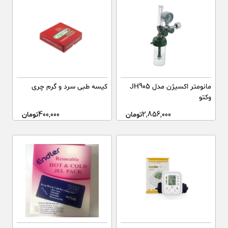
مانومتر اکسیژن مدل JH905
کیسه طبی سرد و گرم چری
وکتو
2,856,000
تومان
400,000
تومان