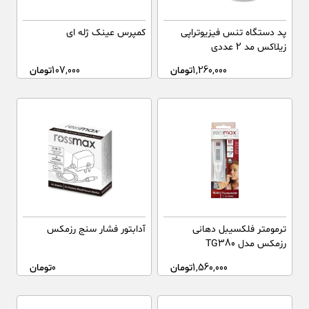
پد دستگاه تنس فیزیوتراپی
کمپرس عینک ژله ای
زیلاکس مد 2 عددی
1,260,000
تومان
107,000
تومان
ترمومتر فلکسیبل دهانی
آدابتور فشار سنج رزمکس
رزمکس مدل TG380
1,560,000
تومان
0
تومان