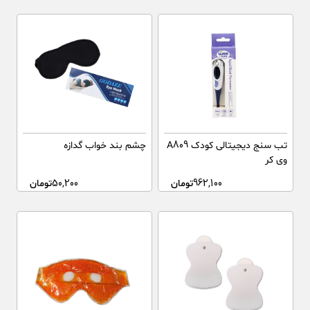
تب سنج دیجیتالی کودک A809
چشم بند خواب گدازه
وی کر
962,100
تومان
50,200
تومان