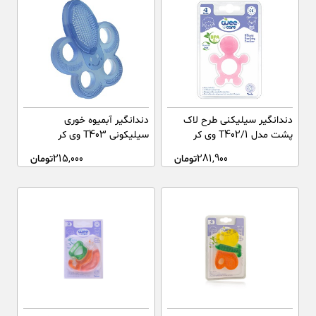
دندانگیر سیلیکنی طرح لاک
دندانگیر آبمیوه خوری
پشت مدل T402/1 وی کر
سیلیکونی T403 وی کر
281,900
تومان
215,000
تومان