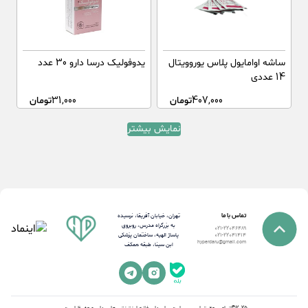
ساشه اوامایول پلاس یوروویتال
یدوفولیک درسا دارو 30 عدد
14 عددی
407,000
تومان
31,000
تومان
نمایش بیشتر
تماس با ما
تهران، خیابان آفریقا، نرسیده
به بزرگراه مدرس، روبروی
021-22046489
پاساژ الهیه، ساختمان پزشکی
021-22041414
hyperdaru@gmail.com
ابن سینا، طبقه همکف