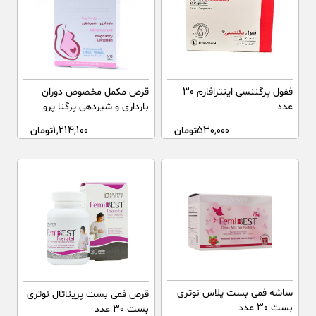
ففول پرگننسی اینترافارم 30
قرص مکمل مخصوص دوران
عدد
بارداری و شیردهی پرگنا پرو
نیچرز اونلی 30 عدد
530,000
تومان
1,214,100
تومان
ساشه فمی بست پلاس نوتری
قرص فمی بست پریناتال نوتری
بست 30 عدد
بست 30 عدد