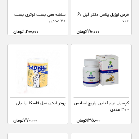
قرص اوزیل پلاس دکتر گیل 60
ساشه فمی بست نوتری بست
عدد
30 عددی
990,000
تومان
1,200,000
تومان
کپسول نرم فنلین باریج اسانس
پودر لیدی میل فاسکا -وانیلی
- 30 عددی
135,000
تومان
770,000
تومان