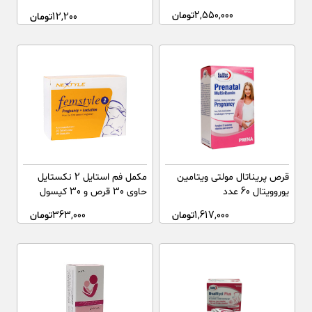
2,550,000
تومان
12,200
تومان
قرص پریناتال مولتی ویتامین
مکمل فم استایل 2 نکستایل
یوروویتال 60 عدد
حاوی 30 قرص و 30 کپسول
1,617,000
تومان
363,000
تومان