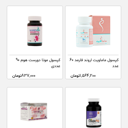
کپسول ماماویت اروند فارمد 60
کپسول موتا دورست هوم 90
عدد
عددی
1,564,200
تومان
837,000
تومان