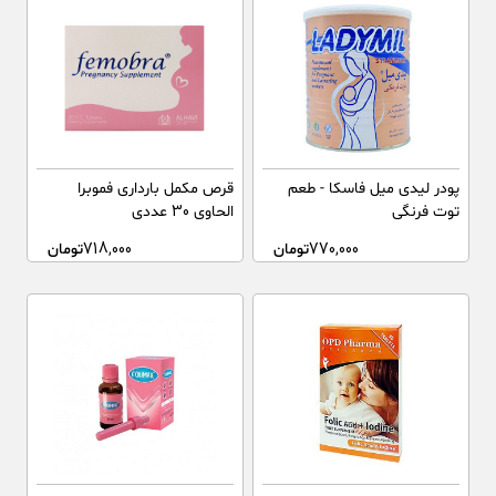
پودر لیدی میل فاسکا - طعم
قرص مکمل بارداری فموبرا
توت فرنگی
الحاوی 30 عددی
770,000
تومان
718,000
تومان