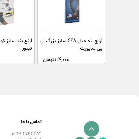
آرنج بند مدل 668 سایز بزرگ ال
پی ساپورت
تینور
114,000
تومان
تماس با ما
021-22046489