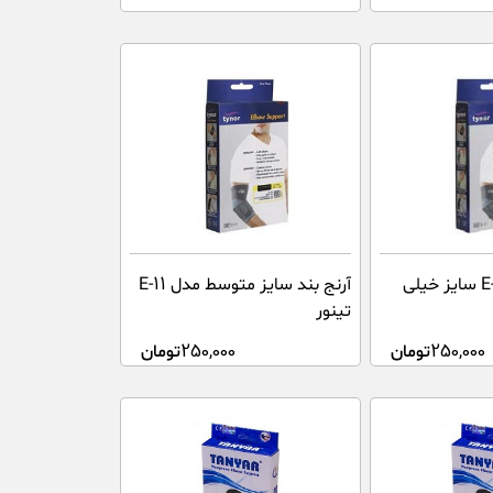
آرنج بند مدل E-11 سایز خیلی
آرنج بند سایز متوسط مدل E-11
تینور
250,000
تومان
250,000
تومان