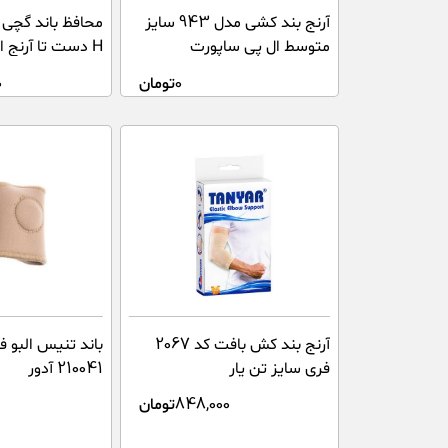
آرنج بند کشی مدل 943 سایز
محافظ باند گچی 
متوسط ال پی ساپورت
H دست تا آرنج اطفال پاس باند
0
تومان
0
آرنج بند کش بافت کد 2067
باند تنیس البو ف
فری سایز تن یار
210041 آدور
848,000
تومان