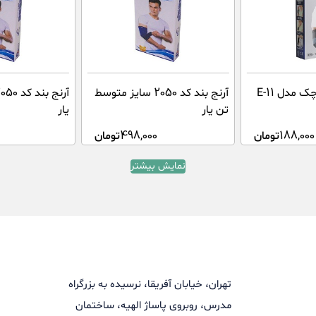
آرنج بند سایز کوچک مدل E-11
آرنج بند کد 2050 سایز متوسط
تن یار
یار
188,000
تومان
498,000
تومان
نمایش بیشتر
تهران، خیابان آفریقا، نرسیده به بزرگراه
مدرس، روبروی پاساژ الهیه، ساختمان