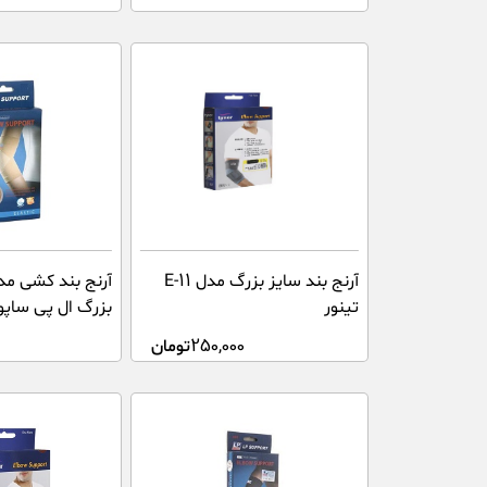
آرنج بند سایز بزرگ مدل E-11
تینور
بزرگ ال پی ساپ
250,000
تومان