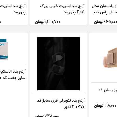
و پانسمان مدل
آرنج بند اسپرت خیلی بزرگ
Ps11 پین مد
پین مد
645,00
تومان
1,130,700
تومان
0
آرنج بند الاست
سایز جفت کد 210030 آدور
ری سایز کد
آرنج بند نئوپرنی فری سایز کد
998,000
تومان
210770 آدور
748,000
تومان