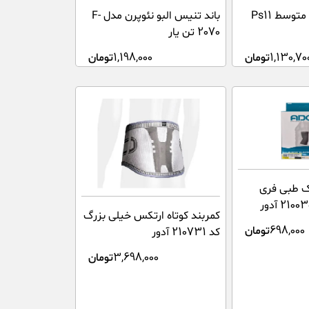
آرنج بند اسپرت متوسط Ps11
باند تنیس البو نئوپرن مدل F-
2070 تن یار
1,130,70
تومان
1,198,000
تومان
یک طبی فری
کمربند کوتاه ارتکس خیلی بزرگ
698,000
تومان
کد 210731 آدور
3,698,000
تومان