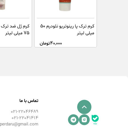
کرم ترک پا رینوتریو نئودرم 50
کرم ژل ضد ترک 
میلی لیتر
75 میلی لیتر
40,000
تومان
0
تماس با ما
021-22046489
021-22041414
perdaru@gmail.com