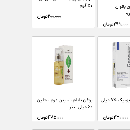
50 گرم
 بانوان
200,000
تومان
299,000
تومان
کرم ترک پا ژنوبایوتیک 75 میلی
روغن بادام شیرین درم انجلین
60 میلی لیتر
230,000
تومان
485,000
تومان