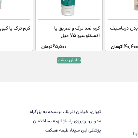
بدن درماسیف
كرم ضد ترک و تعريق پا
کرم ترک پا کیووی 50 
اكسكلوسيو 75 ميل
140,40
تومان
65,500
تومان
نمایش بیشتر
تهران، خیابان آفریقا، نرسیده به بزرگراه
مدرس، روبروی پاساژ الهیه، ساختمان
پزشکی ابن سینا، طبقه همکف
hy