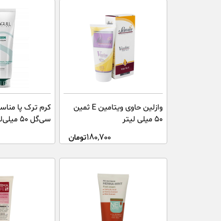
وازلین حاوی ویتامین E ثمین
کرم ترک پا مناس
۵۰ میلی لیتر
سی‌گل ۵۰ میلی‌لیتر
180,700
تومان