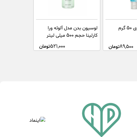
لوسیون بدن مدل آلوئه ورا
گرم
کارلینا حجم 500 میلی لیتر
521,000
تومان
89,500
تومان