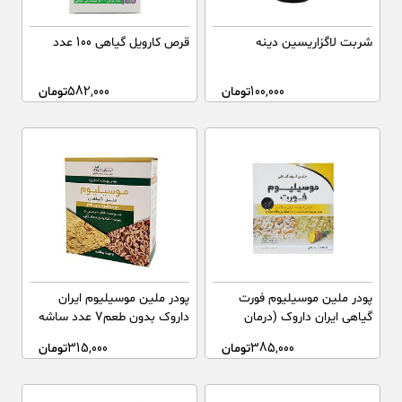
شربت لاگزاریسین دینه
قرص کارویل گیاهی 100 عدد
100,000
تومان
582,000
تومان
پودر ملین موسیلیوم فورت
پودر ملین موسیلیوم ایران
گیاهی ایران داروک (درمان
داروک بدون طعم۷ عدد ساشه
یبوست مزمن و بواسیر) طعم
385,000
تومان
315,000
تومان
آناناس