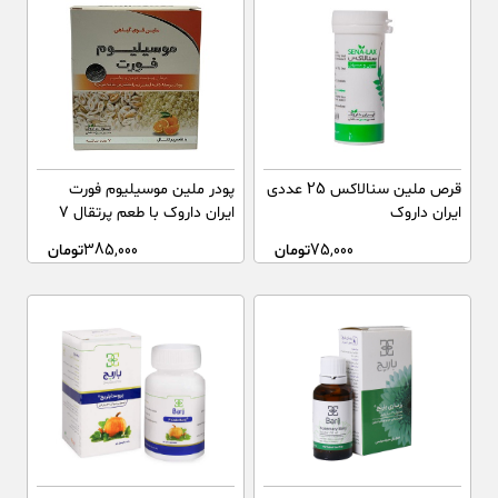
قرص ملین سنالاکس 25 عددی
پودر ملین موسیلیوم فورت
ایران داروک
ایران داروک با طعم پرتقال ۷
عدد ساشه
75,000
تومان
385,000
تومان