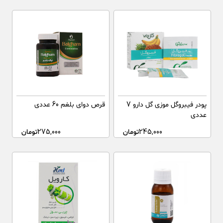
پودر فیبروگل موزی گل دارو 7
قرص دوای بلغم 60 عددی
عددی
245,000
تومان
275,000
تومان