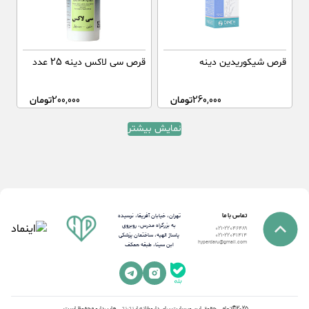
قرص شیکوریدین دینه
قرص سی لاکس دینه 25 عدد
260,000
تومان
200,000
تومان
نمایش بیشتر
تماس با ما
تهران، خیابان آفریقا، نرسیده
به بزرگراه مدرس، روبروی
021-22046489
پاساژ الهیه، ساختمان پزشکی
021-22041414
hyperdaru@gmail.com
ابن سینا، طبقه همکف