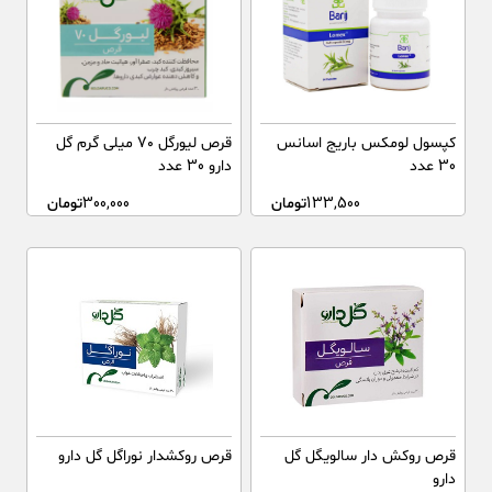
کپسول لومکس باریج اسانس
قرص لیورگل ۷۰ میلی گرم گل
30 عدد
دارو 30 عدد
133,500
تومان
300,000
تومان
قرص روکش دار سالویگل گل
قرص روکشدار نوراگل گل دارو
دارو