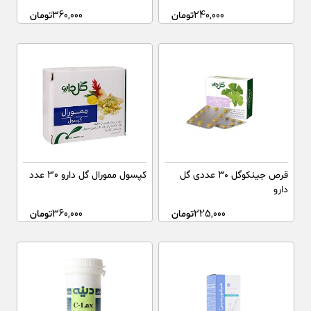
240,000
تومان
360,000
تومان
قرص جینکوگل ۳۰ عددی گل
کپسول ممورال گل دارو 30 عدد
دارو
225,000
تومان
360,000
تومان