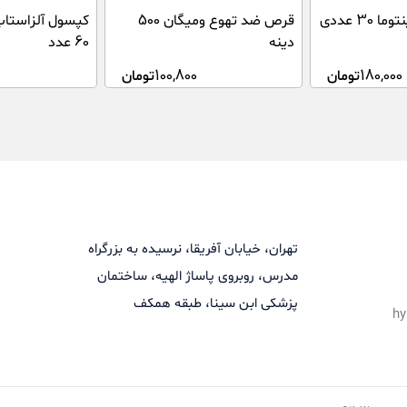
کپسول گیاهی زینتوما 30 عددی
قرص ضد تهوع ومیگان 500
کپسول آلزاستاپ
دینه
60 عدد
180,000
تومان
100,800
تومان
تهران، خیابان آفریقا، نرسیده به بزرگراه
مدرس، روبروی پاساژ الهیه، ساختمان
پزشکی ابن سینا، طبقه همکف
hy