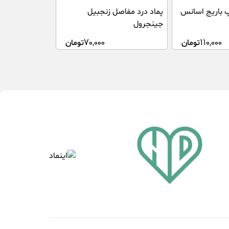
 باریج اسانس
پماد درد مفاصل زنجبیل
جینجرول
110,000
تومان
70,000
تومان