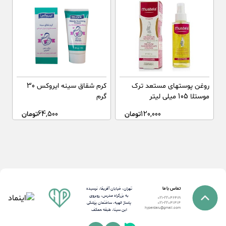
روغن پوستهای مستعد ترک
کرم شقاق سینه ایروکس 30
موستلا 105 میلی لیتر
گرم
120,000
تومان
64,500
تومان
تماس با ما
تهران، خیابان آفریقا، نرسیده
به بزرگراه مدرس، روبروی
021-22046489
پاساژ الهیه، ساختمان پزشکی
021-22041414
hyperdaru@gmail.com
ابن سینا، طبقه همکف