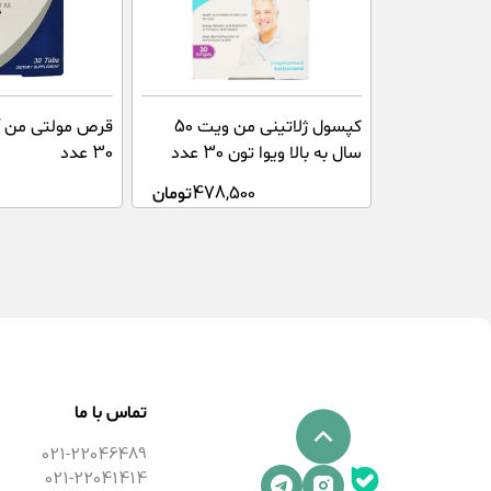
کپسول ژلاتینی من ویت 50
قرص مولتی من آل
سال به بالا ویوا تون 30 عدد
30 عدد
478,500
تومان
تماس با ما
021-22046489
021-22041414