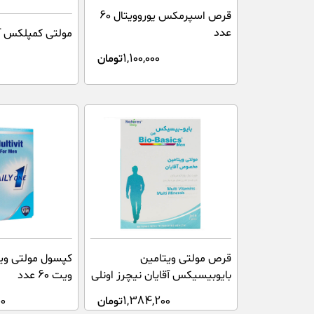
قرص اسپرمکس یوروویتال 60
عدد
مولتی کمپلکس آق
1,100,000
تومان
قرص مولتی ویتامین
کپسول مولتی ویت
بایوبیسیکس آقایان نیچرز اونلی
ویت 60 عدد
30 عدد
1,384,200
تومان
0