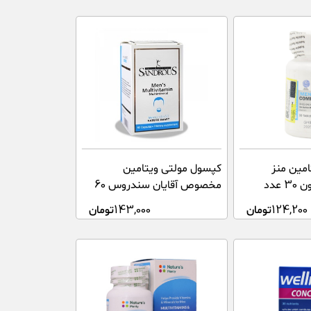
مین منز
کپسول مولتی ویتامین
عدد
مخصوص آقایان سندروس 60
عدد
124,200
تومان
143,000
تومان