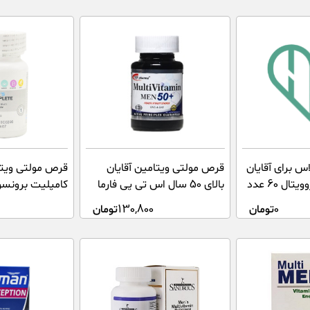
س برای آقایان
قرص مولتی ویتامین آقایان
قرص مولتی ویتا
بالای 50 سال اس تی پی فارما
کامپلیت برونسون 30 
0
تومان
130,800
تومان