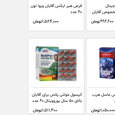
ینال
قرص هیر ایکس آقایان ویوا تون
خصوص آقایان
60 عدد
996,600
تومان
1,584,000
تومان
س ماسل هرب
کپسول مولتی پلاس برای آقایان
بالای 50 سال یوروویتال 60 عدد
1,050,000
تومان
1,511,400
تومان