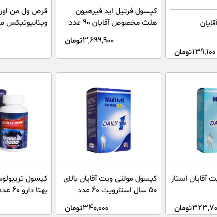
کپسول فرتیل اید فیرهیون
قرص ول من اورج
هلث مخصوص آقایان 90 عدد
ویتابیوتیکس م
ایان
30 عددی
3,699,900
تومان
139,100
تومان
 آقایان استار
کپسول مولتی ویت آقایان بالای
کپسول تریبولو
50 سال استارویت 60 عدد
بهتا دارو 60 عدد
323,70
تومان
340,000
تومان