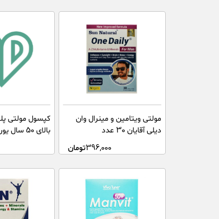
مولتی ویتامین و مینرال وان
کپسول مولتی پلا
دیلی آقایان 30 عدد
بالای 50 سال یوروویتال 60 عدد
396,000
تومان