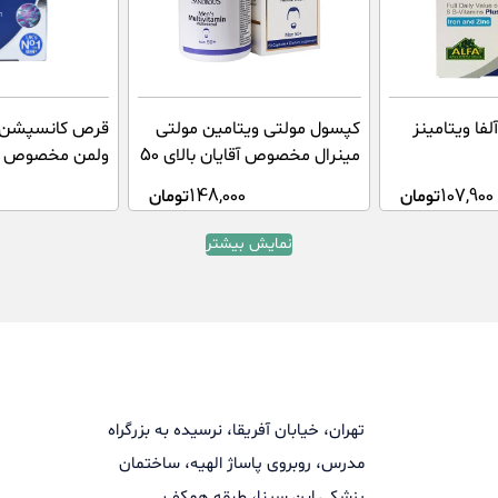
فا ویتامینز
کپسول مولتی ویتامین مولتی
قرص کانسپشن 
مینرال مخصوص آقایان بالای 50
ولمن مخصوص آقایان
سال سندروس 60 عدد
107,900
تومان
148,000
تومان
نمایش بیشتر
تهران، خیابان آفریقا، نرسیده به بزرگراه
مدرس، روبروی پاساژ الهیه، ساختمان
پزشکی ابن سینا، طبقه همکف