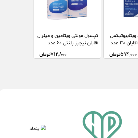
ویتابیوتیکس
کپسول مولتی ویتامین و مینرال
 30 عدد
آقایان نیچرز پلنتی 60 عدد
594,000
تومان
712,800
تومان