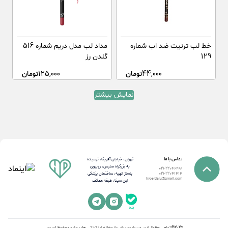
خط لب ترنیت ضد اب شماره
مداد لب مدل دریم شماره 516
129
گلدن رز
44,000
تومان
125,000
تومان
نمایش بیشتر
تماس با ما
تهران، خیابان آفریقا، نرسیده
به بزرگراه مدرس، روبروی
021-22046489
پاساژ الهیه، ساختمان پزشکی
021-22041414
hyperdaru@gmail.com
ابن سینا، طبقه همکف