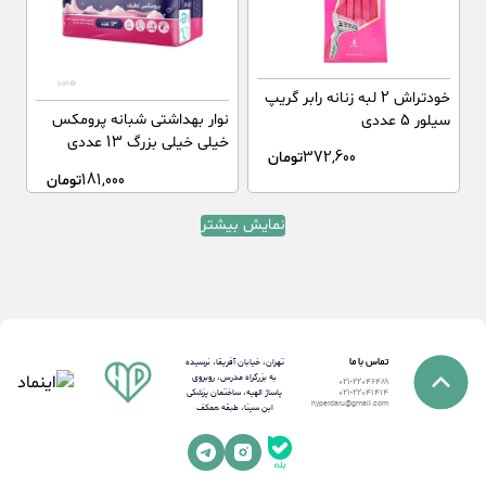
خودتراش 2 لبه زنانه رابر گریپ
نوار بهداشتی شبانه پرومکس
سیلور 5 عددی
خیلی خیلی بزرگ 13 عددی
372,600
تومان
181,000
تومان
نمایش بیشتر
تماس با ما
تهران، خیابان آفریقا، نرسیده
به بزرگراه مدرس، روبروی
021-22046489
پاساژ الهیه، ساختمان پزشکی
021-22041414
hyperdaru@gmail.com
ابن سینا، طبقه همکف