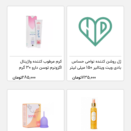
ژل روشن کننده نواحی حساس
کرم مرطوب کننده واژینال
بادی ویت ویتالیر 150 میلی لیتر
اگزونرم توسن دارو 30 گرم
735,000
تومان
285,000
تومان