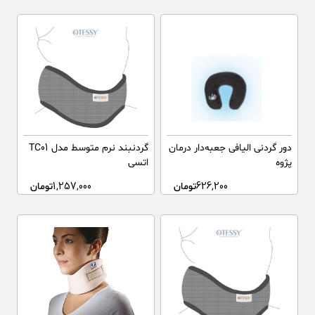
دور گردنی الیافی جعبه‌دار درمان
گردنبند نرم متوسط مدل TC01
پژوه
اتسی
626,200
تومان
1,257,000
تومان