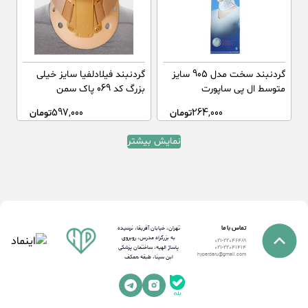
گردنبند سخت مدل 905 سایز
گردنبند فیلادلفیا سایز خیلی
متوسط ال پی ساپورت
بزرگ کد 069 پاک سمن
264,000
تومان
597,000
تومان
نمایش بیشتر
تماس با ما
تهران، خیابان آفریقا، نرسیده
به بزرگراه مدرس، روبروی
021-22046489
پاساژ الهیه، ساختمان پزشکی
021-22041414
hyperdaru@gmail.com
ابن سینا، طبقه همکف