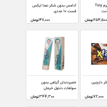
مسواک کودک نرم Tiny
آدامس بدون شکر نعنا ایکس
فست 10 عددی
254,500
تومان
47,000
تومان
ر دارچین
خمیردندان گیاهی بدون
سولفات دنتول خرمان
72,000
تومان
344,300
تومان