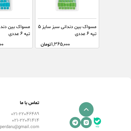
مسواک بین دندانی سبز سایز 5
تپه 6 عددی
تپه 6 عددی
1,365,000
تومان
00
تماس با ما
021-22046489
021-22041414
perdaru@gmail.com