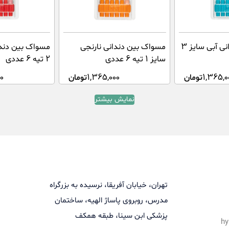
مسواک بین دندانی آبی سایز 3
مسواک بین دندانی نارنجی
مسواک بین دندا
سایز 1 تپه 6 عددی
2 تپه 6 عددی
1,365,0
تومان
1,365,000
تومان
0
نمایش بیشتر
تهران، خیابان آفریقا، نرسیده به بزرگراه
مدرس، روبروی پاساژ الهیه، ساختمان
پزشکی ابن سینا، طبقه همکف
hy