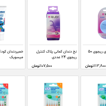
نخ دندان قرقره ای ریجوی 50
نخ دندان کمانی پلاک کنترل
خمیردندان کود
ریجوی 24 عددی
میسویک
113,800
تومان
107,500
تومان