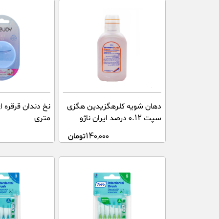
دهان شویه کلرهگزیدین هگزی
سپت 0.12 درصد ایران ناژو
متری
140,000
تومان