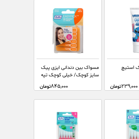
ک استیچ
مسواک بین دندانی ایزی پیک
سایز کوچک/ خیلی کوچک تپه
12 عددی
239,000
تومان
845,000
تومان