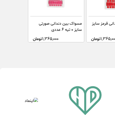
نی قرمز سایز
مسواک بین دندانی صورتی
سایز 0 تپه 6 عددی
1,365,00
تومان
1,365,000
تومان