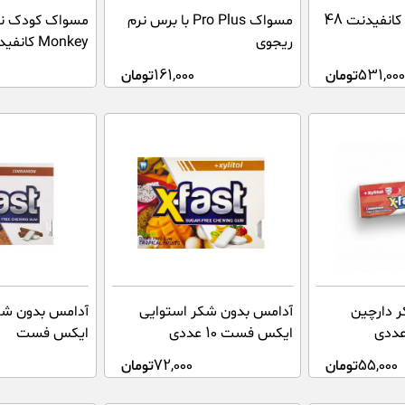
خلال بین دندانی کانفیدنت 48
مسواک Pro Plus با برس نرم
ریجوی
Monkey کانفیدنت
531,00
تومان
161,000
تومان
 دارچین
آدامس بدون شکر استوایی
آدامس بدون شک
ایکس فست 10 عددی
ایکس فست
55,000
تومان
72,000
تومان