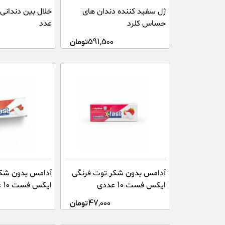
ژل سفید کننده دندان های
حساس کلرد
عدد
591,500
تومان
0
آدامس بدون شکر توت فرنگی
آدامس بدون شکر
ایکس فست 10 عددی
ایکس فست 10 عددی
47,000
تومان