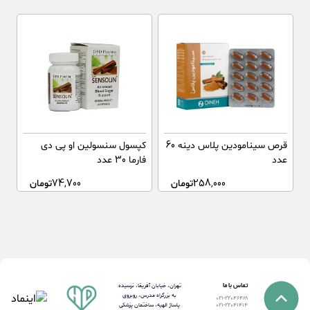
قرص سینامودین پلاس دینه 60
کپسول سنسولین او پی دی
عدد
فارما 30 عدد
258,000
تومان
74,700
تومان
تماس با ما
تهران، خیابان آفریقا، نرسیده
به بزرگراه مدرس، روبروی
021-22046489
پاساژ الهیه، ساختمان پزشکی
021-22041414