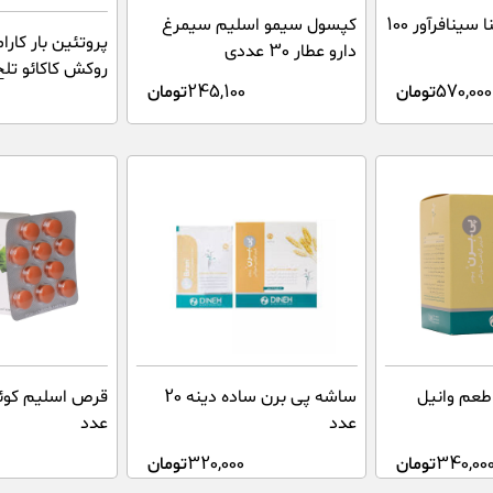
قرص اسپیروسینا سینافرآور 100
کپسول سیمو اسلیم سیمرغ
پروتئین بار کارا
دارو عطار 30 عددی
570,000
تومان
245,100
تومان
گرم
طعم وانیل
ساشه پی برن ساده دینه 20
عدد
عدد
340,00
تومان
320,000
تومان