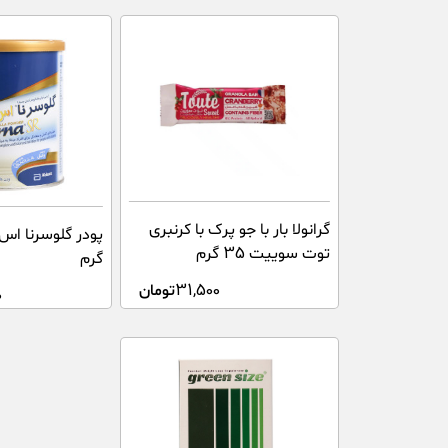
گرانولا بار با جو پرک با کرنبری
توت سوییت 35 گرم
گرم
31,500
تومان
0