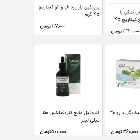
پروتئین بار زرد آلو و آلو کیتاریچ
مل نمکی با
45 گرم
روکش کاکائو تلخ کیتاریچ 45
117,000
تومان
133,000
تومان
قرص اسلیم کوئیک گل دارو 30
کلروفیل مایع کلروفیلکس 50
میلی لیتر
360,000
تومان
500,000
تومان