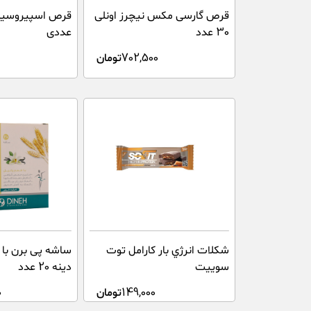
قرص گارسی مکس نیچرز اونلی
30 عدد
عددی
702,500
تومان
ساشه پی برن با 
شکلات انرژي بار کارامل توت
دینه 20 عدد
سوييت
0
149,000
تومان