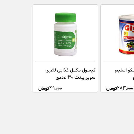
کو اسلیم
کپسول مکمل غذایی لاغری
سوپر پلنت ۳۰ عددی
284,000
تومان
49,000
تومان