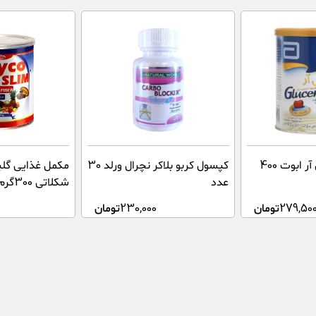
پودر گلوسرنا اس آر ابوت 400
کپسول کربو بلاکر نچرال ورلد 30
مکمل غذایی گلی
عدد
شکلاتی 300گرم
279,50
تومان
230,000
تومان