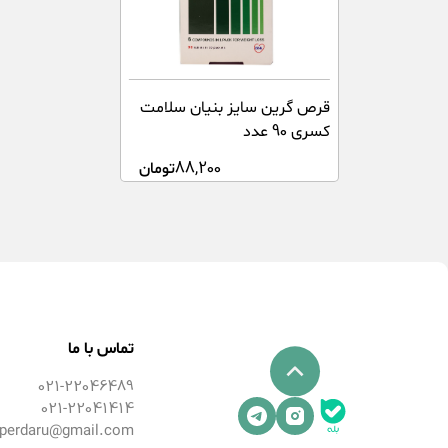
قرص گرین سایز بنیان سلامت
کسری 90 عدد
88,200
تومان
تماس با ما
021-22046489
021-22041414
perdaru@gmail.com