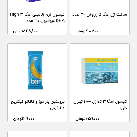
سافت ژل امگا 5 زراوش 30 عدد
کپسول نرم ژلاتینی امگا 3 High
DHA ویواتیون 30 عدد
910,800
تومان
848,100
تومان
کپسول امگا 3 تداژل 1000 تهران
پروتئین بار موز و کاکائو کیتاریچ
دارو
30 گرمی
759,000
تومان
49,000
تومان