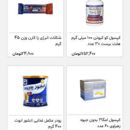
کپسول کو کیوتن 100 میلی گرم
شکلات انرژی زا کارن وزن 45
هلث برست 30 عدد
گرم
752,400
تومان
24,800
تومان
کپسول امگا۳ بدون جیوه
پودر مکمل غذایی انشور ابوت
زهراوی ۶۰ عدد
400 گرم