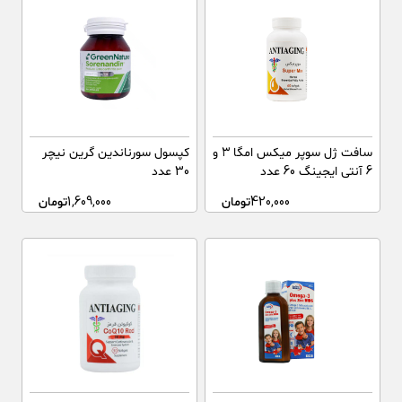
سافت ژل سوپر میکس امگا ۳ و
کپسول سورناندین گرین نیچر
6 آنتی ایجینگ 60 عدد
30 عدد
420,000
تومان
1,609,000
تومان