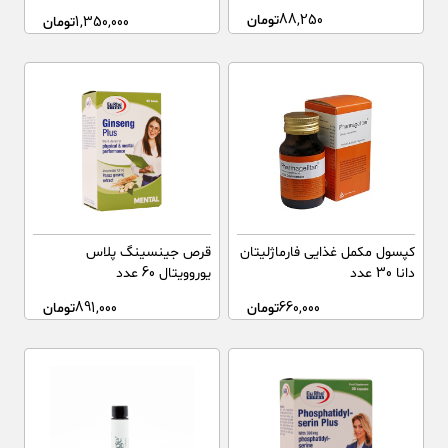
88,250
تومان
1,350,000
تومان
کپسول مکمل غذایی فارماژلیتان
قرص جینسینگ پلاس
دانا 30 عدد
یوروویتال 60 عدد
660,000
تومان
891,000
تومان