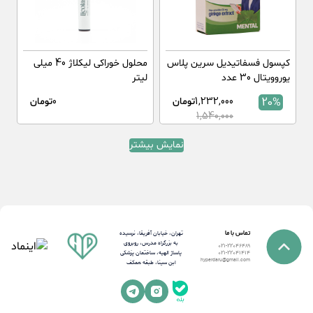
کپسول فسفاتیدیل سرین پلاس
محلول خوراکی لیکلاژ 40 میلی
یوروویتال 30 عدد
لیتر
20%
1,232,000
تومان
0
تومان
1,540,000
نمایش بیشتر
تماس با ما
تهران، خیابان آفریقا، نرسیده
به بزرگراه مدرس، روبروی
021-22046489
پاساژ الهیه، ساختمان پزشکی
021-22041414
hyperdaru@gmail.com
ابن سینا، طبقه همکف