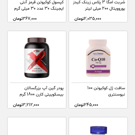
شربت امگا 3 پلاس زینک کیدز
کپسول کوکیوتن قرمز آنتی
یوروویتال 200 میلی لیتر
ایجینگ 30 عدد 30 میلی گرم
2,035,000
تومان
367,000
تومان
سافت ژل کوکیوتن 100
پودر گین آپ بزرگسالان
نیوسنتری
بیسکوییتی کارن 1800 گرم
245,000
تومان
3,212,000
تومان