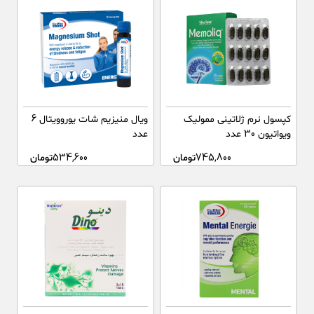
کپسول نرم ژلاتینی ممولیک
ویال منیزیم شات یوروویتال 6
ویواتیون 30 عدد
عدد
745,800
تومان
534,600
تومان