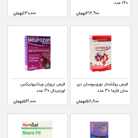
120 عدد
212,900
تومان
130,000
تومان
قرص روکشدار نوروبیوسان دی
قرص نروزان ویتابیوتیکس
سان فارما 30 عدد
اورجینال 30 عدد
58,800
تومان
561,000
تومان