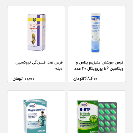
قرص جوشان منیزیم پلاس و
قرص ضد افسردگی نروکسین
ویتامین B6 یوروویتال 20 عدد
دینه
268,400
تومان
200,000
تومان