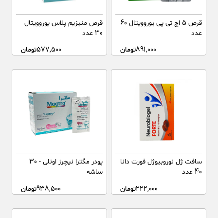
قرص 5 اچ تی پی یوروویتال 60
قرص منیزیم پلاس یوروویتال
عدد
30 عدد
891,000
تومان
577,500
تومان
سافت ژل نوروبیوژل فورت دانا
پودر مگترا نیچرز اونلی - 30
40 عدد
ساشه
222,000
تومان
938,500
تومان