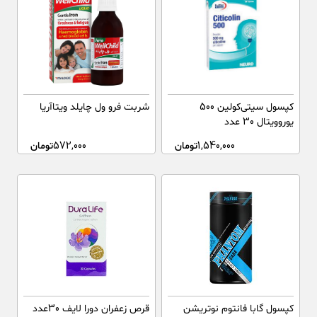
کپسول سیتی‌کولین 500
شربت فرو ول چایلد ویتاآریا
یوروویتال 30 عدد
1,540,000
تومان
572,000
تومان
کپسول گابا فانتوم نوتریشن
قرص زعفران دورا لایف 30عدد