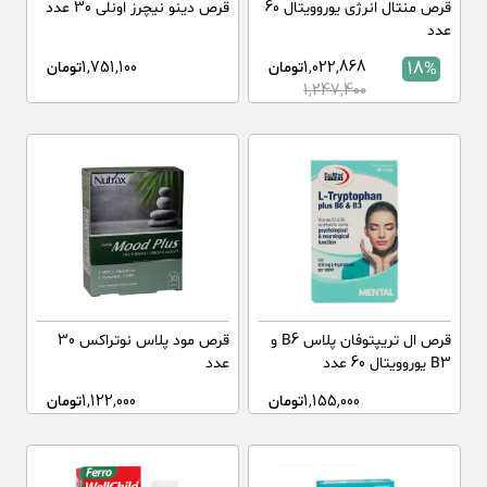
قرص منتال انرژی یوروویتال 60
قرص دینو نیچرز اونلی 30 عدد
عدد
18%
1,022,868
تومان
1,751,100
تومان
1,247,400
قرص ال تریپتوفان پلاس B6 و
قرص مود پلاس نوتراکس 30
B3 یوروویتال 60 عدد
عدد
1,155,000
تومان
1,122,000
تومان