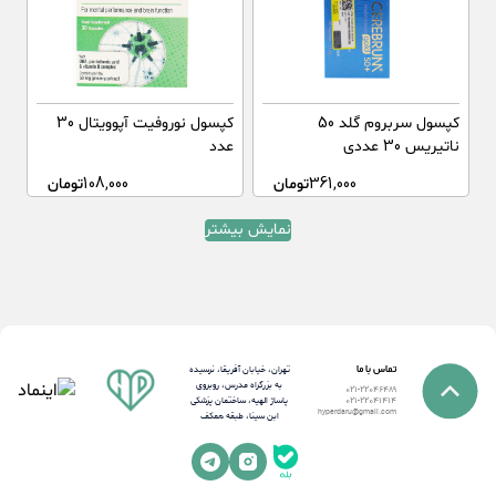
کپسول سربروم گلد 50
کپسول نوروفیت آپوویتال 30
ناتیریس 30 عددی
عدد
361,000
تومان
108,000
تومان
نمایش بیشتر
تماس با ما
تهران، خیابان آفریقا، نرسیده
به بزرگراه مدرس، روبروی
021-22046489
پاساژ الهیه، ساختمان پزشکی
021-22041414
hyperdaru@gmail.com
ابن سینا، طبقه همکف