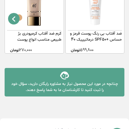
ضد آفتاب بی رنگ پوست قرمز و
کرم ضد آفتاب کرمپودری بژ
پ
حساس +SPF50 درماتیپیک 40
طبیعی مناسب انواع پوست
میلی لیتر
شماره 2 SPF40 مدیسان 30
او
599,800
تومان
270,000
تومان
میلی لیتر
چنانچه در مورد این محصول نیاز به مشاوره رایگان دارید، سؤال خود
را ثبت کنید تا کارشناسان ما به شما پاسخ دهند.