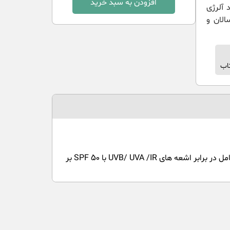
افزودن به سبد خرید
اد آلرژی
الان و
اب
لوسیون دو فازی ضد آفتاب میسلار نیوژن سولاریس با بافتی بسیار سبک و مناسب برای پوست مرطوب می باشدکه محافظت کامل در برابر اشعه های UVB/ UVA /IR با SPF 50 بر