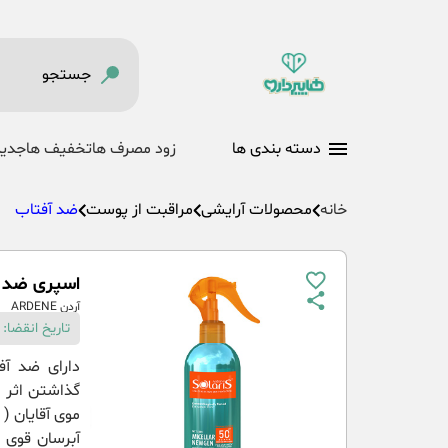
دسته بندی ها
زود مصرف ها
تخفیف ها
جدید
خانه
محصولات آرایشی
مراقبت از پوست
ضد آفتاب
اسپری ضد آفتاب م
آردن ARDENE
تاریخ انقضا: 31-04-1405
گذاشتن اثر 
موی آقایان 
آبرسان قوی 