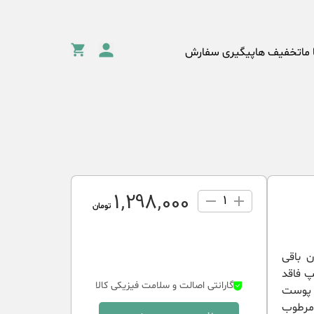
 ما
تخفیف ها
پیگیری سفارش
1٬298٬000
1
تومان
دون باقی
پ فاقد
گارانتی اصالت و سلامت فیزیکی کالا
ی پوست
مرطوب