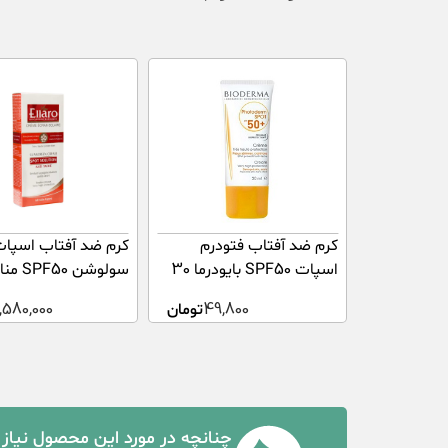
کرم ضد آفتاب فتودرم
کرم ضد آفتاب اسپا
اسپات SPF50 بایودرما 30
سولوشن 0
میلی لیتر
ا
49,800
تومان
,580,000
لیتر
چنانچه در مورد این محصول نیاز 