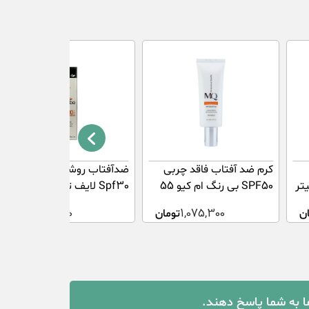
کرم ضد آفتاب فاقد چربی
ضدآفتاب روشن کننده
SPF50 بی رنگ ام کیو 55
Spf30 لایف توبی 40 میلی
میلی لیتر
لیتر
ن
1,075,300
تومان
403,000
تومان
ما به شما پاسخ دهند.