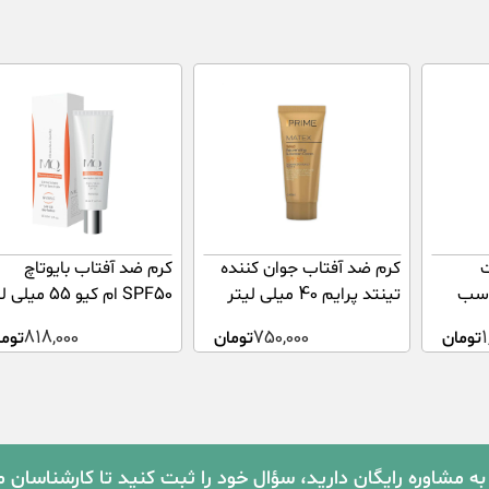
ت
کرم ضد آفتاب جوان کننده
کرم ضد آفتاب بایوتاچ
SPF5 مناسب
تینتد پرایم 40 میلی لیتر
SPF50 ام کیو 55 میلی لیتر
نواع پوست الارو ۴۰ میلی
1
تومان
750,000
تومان
818,000
توما
به مشاوره رایگان دارید، سؤال خود را ثبت کنید تا کارشناسان 