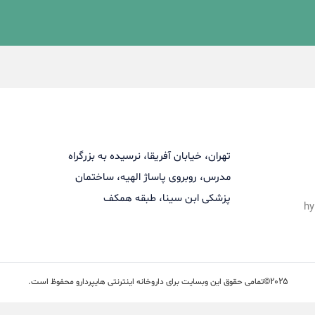
تهران، خیابان آفریقا، نرسیده به بزرگراه
مدرس، روبروی پاساژ الهیه، ساختمان
پزشکی ابن سینا، طبقه همکف
hy
2025©
تمامی حقوق این وبسایت برای داروخانه اینترنتی هایپردارو محفوظ است.