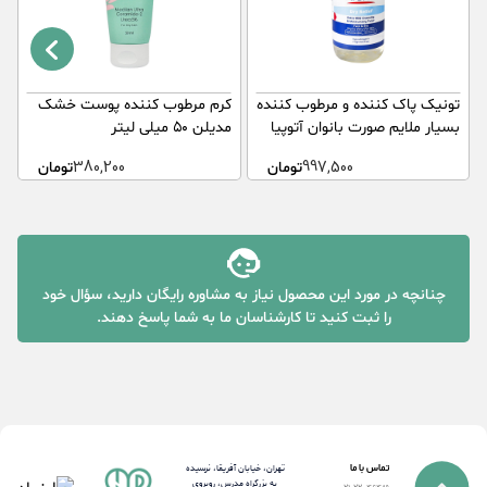
تونیک پاک کننده و مرطوب کننده
کرم مرطوب کننده پوست خشک
ک
بسیار ملایم صورت بانوان آتوپیا
مدیلن ۵۰ میلی لیتر
ژ
آردن 250 گرم
997,500
تومان
380,200
تومان
چنانچه در مورد این محصول نیاز به مشاوره رایگان دارید، سؤال خود
را ثبت کنید تا کارشناسان ما به شما پاسخ دهند.
تماس با ما
تهران، خیابان آفریقا، نرسیده
به بزرگراه مدرس، روبروی