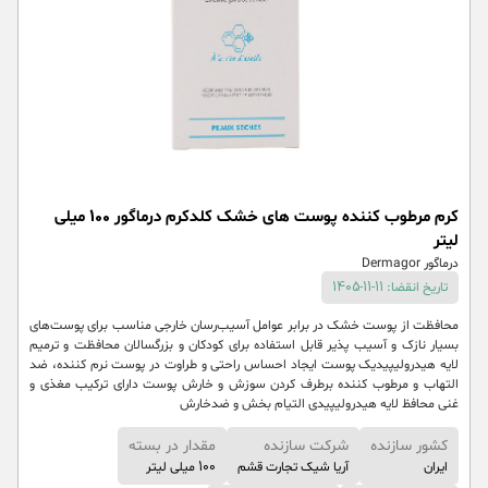
کرم مرطوب کننده پوست های خشک کلدکرم درماگور 100 میلی
لیتر
درماگور Dermagor
تاریخ انقضا: 11-11-1405
محافظت از پوست ‌خشک در برابر عوامل آسیب‌رسان خارجی مناسب برای پوست‌های
بسیار نازک و آسیب پذیر قابل استفاده برای کودکان و بزرگسالان محافظت و ترمیم
لایه هیدرولیپیدیک پوست ایجاد احساس راحتی و طراوت در پوست نرم کننده، ضد
التهاب و مرطوب کننده برطرف کردن سوزش و خارش پوست دارای ترکیب مغذی و
غنی محافظ لایه هیدرولیپیدی التیام بخش و ضدخارش
کشور سازنده
شرکت سازنده
مقدار در بسته
ایران
آریا شیک تجارت قشم
100 میلی لیتر