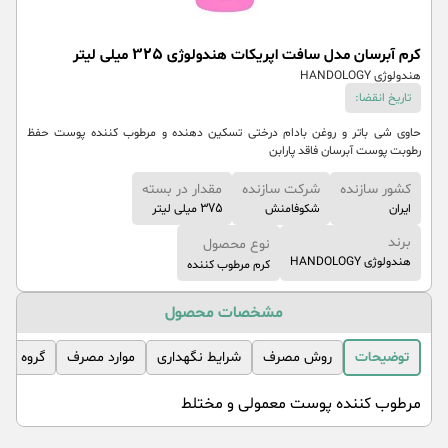
کرم آبرسان مدل سافت اپریکات هندولوژی 325 میلی لیتر
هندولوژی HANDOLOGY
تاریخ انقضا:
حاوی شی باتر و روغن بادام درختی تسکین دهنده و مرطوب کننده پوست حفظ
رطوبت پوست آبرسان فاقد پارابن
کشور سازنده
شرکت سازنده
مقدار در بسته
ایران
شکوفامنش
375 میلی لیتر
برند
نوع محصول
هندولوژی HANDOLOGY
کرم مرطوب کننده
مشخصات محصول
توضیحات
روش مصرف
شرایط نگهداری
موارد مصرف
گروه مص
مرطوب کننده پوست معمولی و مختلط