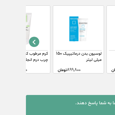
لوسیون بدن درماتیپیک 150
کرم مرطوب کننده پوست
میلی لیتر
چرب درم انجلین 50 میلی
 تا خشک سینره 65
لیتر
ن
899,800
تومان
365,000
تومان
ما به شما پاسخ دهند.