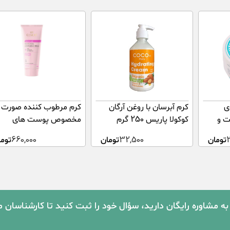
ی
کرم آبرسان با روغن آرگان
کرم مرطوب کننده صورت
 و
کوکولا پاریس 250 گرم
مخصوص پوست های
بدن مدل تانگو آر یو اکی 250
معمولی
تومان
32,500
تومان
660,000
توما
میلی لیتر
به مشاوره رایگان دارید، سؤال خود را ثبت کنید تا کارشناسان 