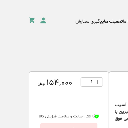
 ما
تخفیف ها
پیگیری سفارش
154٬000
1
تومان
ل آسیب
رین با
گارانتی اصالت و سلامت فیزیکی کالا
می فوق