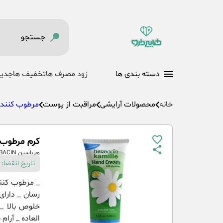
دسته بندی ها
زود مصرف ها
تخفیف ها
جدید
خانه
محصولات آرایشی
مراقبت از پوست
مرطوب کننده
کرم مرطوب کنن
هرباسین HERBACIN
تاریخ انقضا:
_ مرطوب کنن
رسان _ دارای
خلوص بالا _
العاده _ آرا