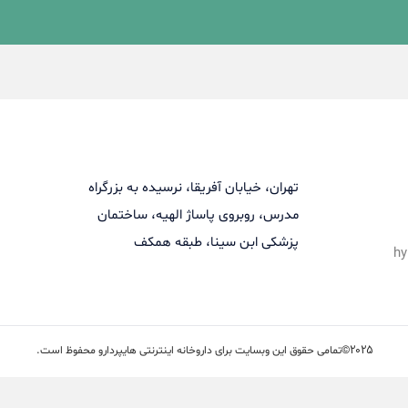
تهران، خیابان آفریقا، نرسیده به بزرگراه
مدرس، روبروی پاساژ الهیه، ساختمان
پزشکی ابن سینا، طبقه همکف
hy
2025©
تمامی حقوق این وبسایت برای داروخانه اینترنتی هایپردارو محفوظ است.