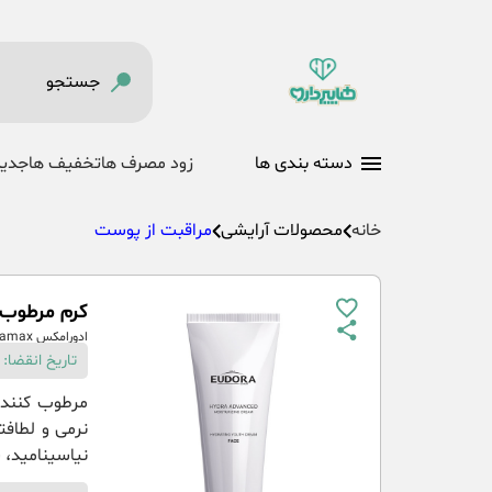
دسته بندی ها
زود مصرف ها
تخفیف ها
جدید
خانه
محصولات آرایشی
مراقبت از پوست
کرم مرطوب کنن
ادورامکس Eudoramax
تاریخ انقضا: 10-05-1408
مرطوب کننده
نرمی و لطافت
نیاسینامید، 