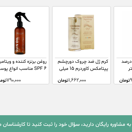
درصد
کرم ژل ضد چروک دورچشم
روغن برنزه کننده و ویتامی
پپتامکس کاوردرم 15 میلی
SPF 6 مناسب انواع پو
لیتر
سی گل
تومان
1,662,000
تومان
790,000
توما
به مشاوره رایگان دارید، سؤال خود را ثبت کنید تا کارشناسان 