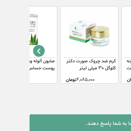
نه
کرم ضد چروک صورت دکتر
صابون آلوئه ورا مناسب
ست
کلوگل 30 میلی لیتر
پوست حساس دیترون 110
گرم
ن
6,085,000
تومان
33,700
تومان
ما به شما پاسخ دهند.