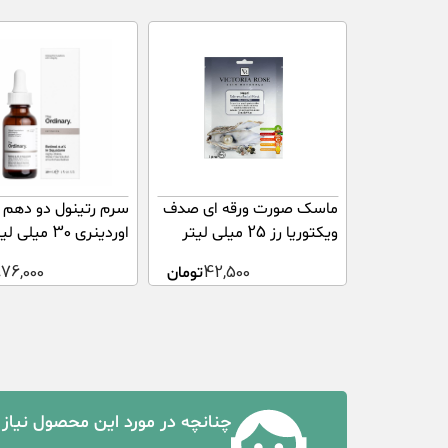
ماسک صورت ورقه ای صدف
سرم رتینول دو دهم 
ویکتوریا رز 25 میلی لیتر
اوردینری 30 میلی لیتر
42,500
تومان
976,000
چنانچه در مورد این محصول نیاز 