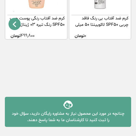
کرم ضد آفتاب بی رنگ فاقد
کرم ضد آفتاب رنگی پوست چرب
ض
چربی SPF50 لاکویینتا 50 میلی
SPF50 رنگ تیره 03 ژیناژن 50
چ
لیتر
میلی لیتر
0
تومان
499,800
تومان
چنانچه در مورد این محصول نیاز به مشاوره رایگان دارید، سؤال خود
را ثبت کنید تا کارشناسان ما به شما پاسخ دهند.