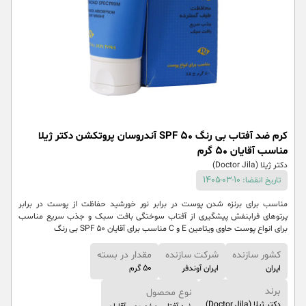
کرم ضد آفتاب بی رنگ SPF 50 آندروسان پروتکشن دکتر ژیلا
مناسب آقایان 50 گرم
دکتر ژیلا (Doctor Jila)
تاریخ انقضا: 10-03-1405
مناسب برای برنزه شدن پوست در برابر نور خورشید حفاظت از پوست در برابر
پرتوهای فرابنفش پیشگیری از آفتاب سوختگی بافت سبک و جذب سریع مناسب
برای انواع پوست حاوی ویتامین E و C مناسب برای آقایان SPF ۵۰ بی رنگ
کشور سازنده
شرکت سازنده
مقدار در بسته
ایران
ایران آوندفر
50 گرم
برند
نوع محصول
دکتر ژیلا (Doctor Jila)