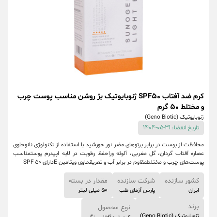
کرم ضد آفتاب SPF50 ژنوبایوتیک بژ روشن مناسب پوست چرب
و مختلط 50 گرم
ژنوبایوتیک (Geno Biotic)
تاریخ انقضا: 31-05-1404
محافظت از پوست در برابر پرتوهای مضر نور خورشید با استفاده از تکنولوژی نانوحاوی
عصاره آفتاب گردان، گل مغربی، آلوئه وراحفظ رطوبت در لایه اپیدرم پوستمناسب
پوست‌های چرب و مختلطمقاوم در برابر آب و تعریقحاوی ویتامین Eدارای SPF ۵۰
کشور سازنده
شرکت سازنده
مقدار در بسته
ایران
پارس آزمای طب
50 میلی لیتر
برند
نوع محصول
ژنوبایوتیک (Geno Biotic)