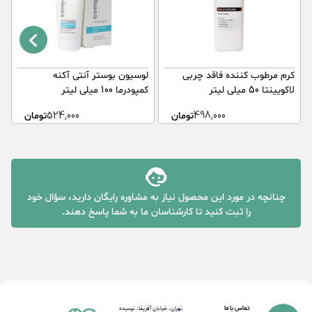
کرم مرطوب کننده فاقد چربی
لوسیون بوستر آنتی آکنه
ک
لاکویینتا 50 میلی لیتر
کمپودرما 100 میلی لیتر
ل
498,000
تومان
524,000
تومان
چنانچه در مورد این محصول نیاز به مشاوره رایگان دارید، سؤال خود
را ثبت کنید تا کارشناسان ما به شما پاسخ دهند.
تماس با ما
تهران، خیابان آفریقا، نرسیده