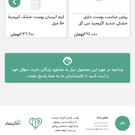
روغن مناسب پوست دارای
کرم آبرسان پوست خشک کپیدرما
ک
خشکی شدید اگزومید سی گل
50 میل
آ
698,000
تومان
249,900
تومان
چنانچه در مورد این محصول نیاز به مشاوره رایگان دارید، سؤال خود
را ثبت کنید تا کارشناسان ما به شما پاسخ دهند.
تماس با ما
تهران، خیابان آفریقا، نرسیده
به بزرگراه مدرس، روبروی
021-22046489
پاساژ الهیه، ساختمان پزشکی
021-22041414
hyperdaru@gmail.com
ابن سینا، طبقه همکف