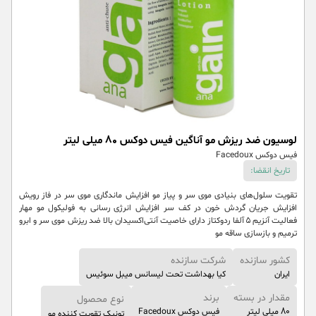
لوسیون ضد ریزش مو آناگین فیس دوکس 80 میلی لیتر
فیس دوکس Facedoux
تاریخ انقضا:
تقویت سلول‌های بنیادی موی سر و پیاز مو افزایش ماندگاری موی سر در فاز رویش
افزایش جریان گردش خون در کف سر افزایش انرژی رسانی به فولیکول مو مهار
فعالیت آنزیم ۵ آلفا ردوکتاز دارای خاصیت آنتی‌اکسیدان بالا ضد ریزش موی سر و ابرو
ترمیم و بازسازی ساقه مو
کشور سازنده
شرکت سازنده
ایران
کیا بهداشت تحت لیسانس میبل سوئیس
مقدار در بسته
برند
نوع محصول
80 میلی لیتر
فیس دوکس Facedoux
تونیک تقویت کننده مو