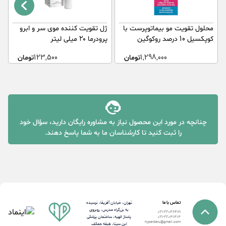
محلول تقویت مو بیماتوپرست با
ژل تقویت کننده موی سر و ابرو
ل
کوپکسیل 10 درصد روکوگین
پرودرما ۲۰ میلی لیتر
۶۰
روکوکو 75 میلی لیتر
1,298,000
تومان
123,500
تومان
چنانچه در مورد این محصول نیاز به مشاوره رایگان دارید، سؤال خود
را ثبت کنید تا کارشناسان ما به شما پاسخ دهند.
تماس با ما
تهران، خیابان آفریقا، نرسیده
به بزرگراه مدرس، روبروی
021-22046489
پاساژ الهیه، ساختمان پزشکی
021-22041414
hyperdaru@gmail.com
ابن سینا، طبقه همکف