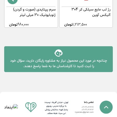
رژ لب مایع سیلکی کر 304
سرم پپتایدی (صورت و گردن)
آلیکس آوین
ژنوبایوتیک 30 میلی لیتر
G
1,213,500
تومان
980,000
تومان
چنانچه در مورد این محصول نیاز به مشاوره رایگان دارید، سؤال خود
را ثبت کنید تا کارشناسان ما به شما پاسخ دهند.
تماس با ما
تهران، خیابان آفریقا، نرسیده
به بزرگراه مدرس، روبروی
021-22046489
پاساژ الهیه، ساختمان پزشکی
021-22041414
hyperdaru@gmail.com
ابن سینا، طبقه همکف