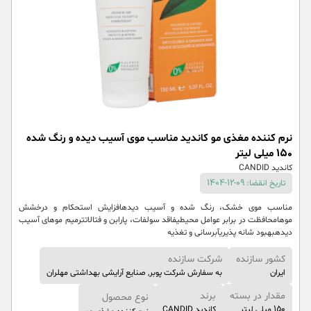
نرم کننده مغذی مو کاندید مناسب موی آسیب دیده و رنگ شده
150 میلی لیتر
کاندید CANDID
تاریخ انقضا: 09-12-1404
مناسب موی خشک، رنگ شده و آسیب دیدهافزایش استحکام و درخشش
موهامحافظت در برابر عوامل محیطیفاقد سولفات، پارابن و فتالاتترمیم موهای آسیب
دیدهبهبود شانه پذیریآبرسانی و تغذیه
کشور سازنده
شرکت سازنده
ایران
به سفارش شرکت پوبر, صنایع آرایشی بهداشتی مهلران
مقدار در بسته
برند
نوع محصول
150 میلی لیتر
کاندید CANDID