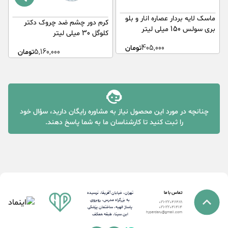
ماسک لایه بردار عصاره انار و بلو
کرم دور چشم ضد چروک دکتر
س
بری سولس 150 میلی لیتر
کلوگل 30 میلی لیتر
ا
405,000
تومان
5,160,000
تومان
چنانچه در مورد این محصول نیاز به مشاوره رایگان دارید، سؤال خود
را ثبت کنید تا کارشناسان ما به شما پاسخ دهند.
تماس با ما
تهران، خیابان آفریقا، نرسیده
به بزرگراه مدرس، روبروی
021-22046489
پاساژ الهیه، ساختمان پزشکی
021-22041414
hyperdaru@gmail.com
ابن سینا، طبقه همکف