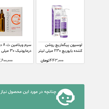
لوسیون پیگماریچ روشن
سرم ویت
کننده بایوریچ 230 میلی لیتر
درمایونیک 30 میلی لیتر
443,000
تومان
,600,000
چنانچه در مورد این محصول نیاز 