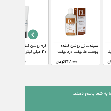
سیندت ژل روشن کننده
کرم روشن کننده قوی ام کیو
نا
پوست ملالیفت درمالیفت
30 میلی لیتر
200 میلی لیتر
ن
268,000
تومان
974,000
تومان
ما به شما پاسخ دهند.