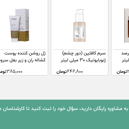
امین ث 8 درصد
سرم کافئین (دور چشم)
ژل روشن کننده پوست
ژنوبایوتیک 30 میلی لیتر
کشاله ران و زیر بغل سروی
۷۵ میلی لیتر
2
تومان
646,800
تومان
385,000
توما
به مشاوره رایگان دارید، سؤال خود را ثبت کنید تا کارشناسان 