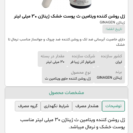
ژل روشن کننده ویتامین ث پوست خشک ژیناژن 30 میلی لیتر
ژیناژن GINAGEN
تاریخ انقضا:
دارای خاصیت آبرسانی ضد لک و روشن کننده ضد چروک و جوانساز مناسب نرمال تا
خشک
کشور سازنده
شرکت سازنده
مقدار در بسته
ایران
لابراتوار آذر زیبا فر
30 میلی لیتر
برند
نوع محصول
ژیناژن GINAGEN
ژل روشن کننده حاوی ویتامین ث
مشخصات محصول
توضیحات
هشدار مصرف
شرایط نگهداری
گروه مصرف
ژل روشن کننده ویتامین ث ژیناژن 30 میلی لیتر مناسب
پوست خشک و نرمال میباشد.