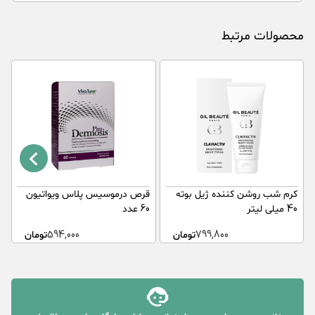
محصولات مرتبط
کرم شب روشن کننده ژیل بوته
قرص درموسیس پلاس ویواتیون
ک
40 میلی لیتر
60 عدد
ث
799,800
تومان
594,000
تومان