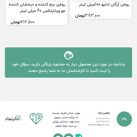
روغن آرگان ادلیو 100میلی لیتر
روغن نرم کننده و درخشان کننده
مو ویتاپلکس 60 میلی لیتر
ر
383,000
تومان
ف
712,500
تومان
چنانچه در مورد این محصول نیاز به مشاوره رایگان دارید، سؤال خود
را ثبت کنید تا کارشناسان ما به شما پاسخ دهند.
تماس با ما
تهران، خیابان آفریقا، نرسیده
به بزرگراه مدرس، روبروی
021-22046489
پاساژ الهیه، ساختمان پزشکی
021-22041414
hyperdaru@gmail.com
ابن سینا، طبقه همکف