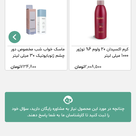
کرم اکسیدان 20 ولوم 6% توژور
ماسک خواب شب مخصوص دور
ر
1000 میلی لیتر
چشم ژنوبایوتیک 30 میلی لیتر
e
2,008,500
تومان
734,800
تومان
چنانچه در مورد این محصول نیاز به مشاوره رایگان دارید، سؤال خود
را ثبت کنید تا کارشناسان ما به شما پاسخ دهند.