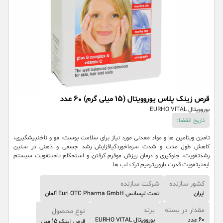
قرص زینک پلاس یوروویتال (15 میلی گرم) 60 عدد
یوروویتال EURHO VITAL
تاریخ انقضا:
تامین ویتامین ها و مواد معدنی مورد نیاز برای سلامت پوست، مو و ناخنپیشگیری،
کاهش طول مدت و شدت سرماخوردگیافزایش رشد جسمی و ذهنی در سنین
رشدتقویت، جلوگیری و درمان ریزش موفرم گرفتن و استحکام ناخنتقویت سیستم
ایمنیتقویت قدرت باروریترمیم ترک لب ها
کشور سازنده
شرکت سازنده
ایران
تحت لیسانس Euri OTC Pharma GmbH آلمان
مقدار در بسته
برند
نوع محصول
60 عدد
یوروویتال EURHO VITAL
قرص زینک 15 میل