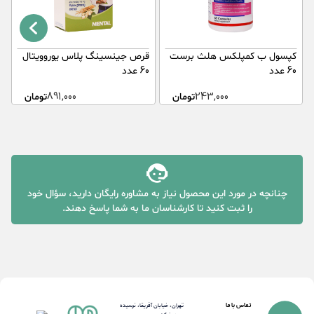
کپسول ب کمپلکس هلث برست
قرص جینسینگ پلاس یوروویتال
60 عدد
60 عدد
د
243,000
تومان
891,000
تومان
چنانچه در مورد این محصول نیاز به مشاوره رایگان دارید، سؤال خود
را ثبت کنید تا کارشناسان ما به شما پاسخ دهند.
تماس با ما
تهران، خیابان آفریقا، نرسیده