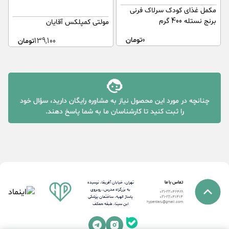
مکمل غذای کودک سرلاک فرنی
برنج نستله 400 گرم
گ
مولتی کمپلکس آقایان
0
تومان
139,100
تومان
چنانچه در مورد این محصول نیاز به مشاوره رایگان دارید، سؤال خود
را ثبت کنید تا کارشناسان ما به شما پاسخ دهند.
تماس با ما
تهران، خیابان آفریقا، نرسیده
به بزرگراه مدرس، روبروی
021-22046489
پاساژ الهیه، ساختمان پزشکی
021-22041414
hyperdaru@gmail.com
ابن سینا، طبقه همکف