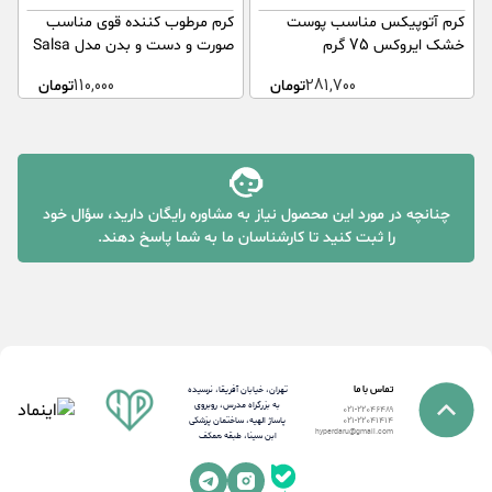
کرم آتوپیکس مناسب پوست
کرم مرطوب کننده قوی مناسب
ک
خشک ایروکس 75 گرم
صورت و دست و بدن مدل Salsa
ص
آر یو اکی75 میلی لیتر
ba
281,700
تومان
110,000
تومان
چنانچه در مورد این محصول نیاز به مشاوره رایگان دارید، سؤال خود
را ثبت کنید تا کارشناسان ما به شما پاسخ دهند.
تماس با ما
تهران، خیابان آفریقا، نرسیده
به بزرگراه مدرس، روبروی
021-22046489
پاساژ الهیه، ساختمان پزشکی
021-22041414
hyperdaru@gmail.com
ابن سینا، طبقه همکف