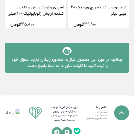
کرم مرطوب کننده ریچ ورونیک 40
اسپری رطوبت رسان و تثبیت
ک
میلی لیتر
کننده آرایش ژنوبایوتیک 100 میلی
ر
لیتر
699,800
تومان
665,800
تومان
چنانچه در مورد این محصول نیاز به مشاوره رایگان دارید، سؤال خود
را ثبت کنید تا کارشناسان ما به شما پاسخ دهند.
تماس با ما
تهران، خیابان آفریقا، نرسیده
به بزرگراه مدرس، روبروی
021-22046489
پاساژ الهیه، ساختمان پزشکی
021-22041414
hyperdaru@gmail.com
ابن سینا، طبقه همکف