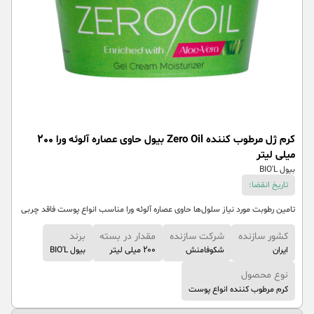
کرم ژل مرطوب کننده Zero Oil بیول حاوی عصاره آلوئه ورا 200
میلی لیتر
بیول BIO'L
تاریخ انقضا:
تامین رطوبت مورد نیاز سلول‌ها حاوی عصاره آلوئه ورا مناسب انواع پوست فاقد چربی
کشور سازنده
شرکت سازنده
مقدار در بسته
برند
ایران
شکوفامنش
200 میلی لیتر
بیول BIO'L
نوع محصول
کرم مرطوب کننده انواع پوست