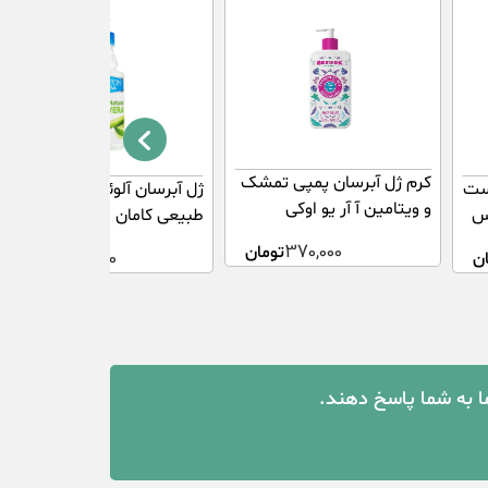
کرم ژل آبرسان پمپی تمشک
ست
ژل آبرسان آلوئه ورا ۱۰۰%
و ویتامین آ آر یو اوکی
کس
طبیعی کامان ۴۰۰ میلی گرم
370,000
تومان
ن
538,000
تومان
ما به شما پاسخ دهند.