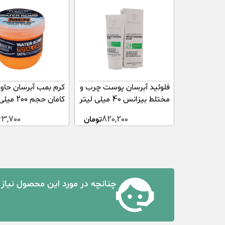
فلوئید آبرسان پوست چرب و
کرم بمب آبرسان حاوی
مختلط بیزانس 40 میلی لیتر
کامان حجم 200 میلی لیتر
820,200
تومان
63,700
چنانچه در مورد این محصول نیاز 