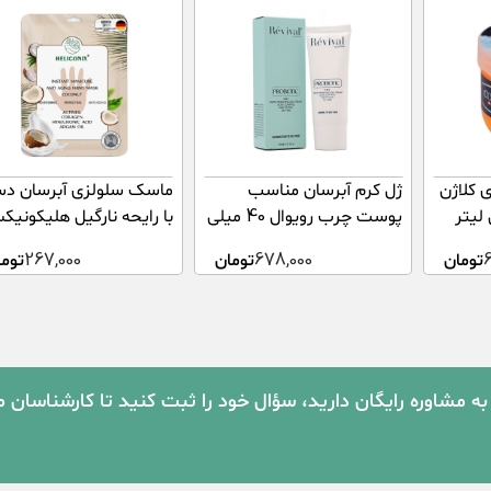
 کلاژن
ژل کرم آبرسان مناسب
ماسک سلولزی آبرسان د
پوست چرب رویوال 40 میلی
با رایحه نارگیل هلیکونی
لیتر
تومان
678,000
تومان
267,000
توما
به مشاوره رایگان دارید، سؤال خود را ثبت کنید تا کارشناسان 