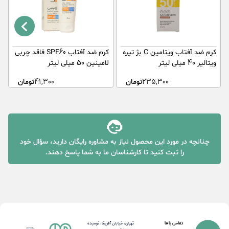
کرم ضد آفتاب ویتامین C بژ تیره
کرم ضد آفتاب SPF60 فاقد چربی
ویتالیر 40 میلی لیتر
لامینین 50 میلی لیتر
م
ن
235,300
تومان
41,300
تومان
چنانچه در مورد این محصول نیاز به مشاوره رایگان دارید، سؤال خود
را ثبت کنید تا کارشناسان ما به شما پاسخ دهند.
تماس با ما
تهران، خیابان آفریقا، نرسیده