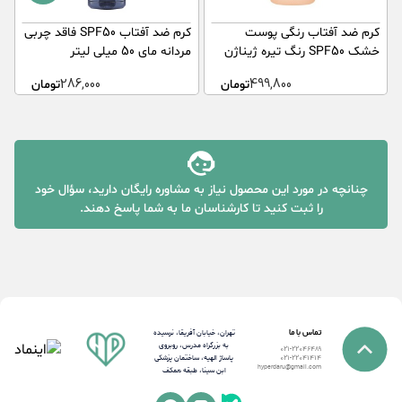
کرم ضد آفتاب رنگی پوست
کرم ضد آفتاب SPF50 فاقد چربی
ک
خشک SPF50 رنگ تیره ژیناژن
مردانه مای 50 میلی لیتر
50
50 میلی لیتر
499,800
تومان
286,000
تومان
چنانچه در مورد این محصول نیاز به مشاوره رایگان دارید، سؤال خود
را ثبت کنید تا کارشناسان ما به شما پاسخ دهند.
تماس با ما
تهران، خیابان آفریقا، نرسیده
به بزرگراه مدرس، روبروی
021-22046489
پاساژ الهیه، ساختمان پزشکی
021-22041414
hyperdaru@gmail.com
ابن سینا، طبقه همکف