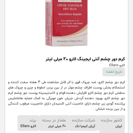
کرم دور چشم آنتی ایجینگ الارو 20 میلی لیتر
الارو Ellaro
تاریخ انقضا:
کرم دور چشم الارو، ضد چروک قوی با اثر قابل مشاهده طی 4 هفته سفت کننده و
استحکام بخش پوست اطراف چشم موثر در از بین بردن خطوط و چین و چروک های
سطحی کرم دور چشم الارو افزایش دهنده قوام و الاستیسیته پوست دور چشم کرم
دور چشم الارو بهبود دهنده گردش جریان خون مویرگی به کمک عصاره هاماملیس
پرکننده گودی زیر چشم دارای خاصیت آنتی اکسیدان دارای خاصییت مرطوب کنندگی
و از بین برنده خشکی
کشور سازنده
شرکت سازنده
مقدار در بسته
برند
ایران
آریان کیمیا تک
20 میلی لیتر
الارو Ellaro