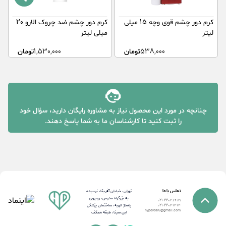
کرم دور چشم قوی وچه 15 میلی
کرم دور چشم ضد چروک الارو 20
لیتر
میلی لیتر
م
538,000
تومان
1,530,000
تومان
چنانچه در مورد این محصول نیاز به مشاوره رایگان دارید، سؤال خود
را ثبت کنید تا کارشناسان ما به شما پاسخ دهند.
تماس با ما
تهران، خیابان آفریقا، نرسیده
به بزرگراه مدرس، روبروی
021-22046489
پاساژ الهیه، ساختمان پزشکی
021-22041414
hyperdaru@gmail.com
ابن سینا، طبقه همکف