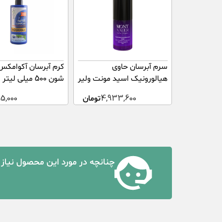
سرم آبرسان حاوی
کرم آبرسان آکوامکس 
هیالورونیک اسید مونت ولیر
شون 500 میلی لیتر
30 میلی لیتر
4,933,600
تومان
95,000
چنانچه در مورد این محصول نیاز 