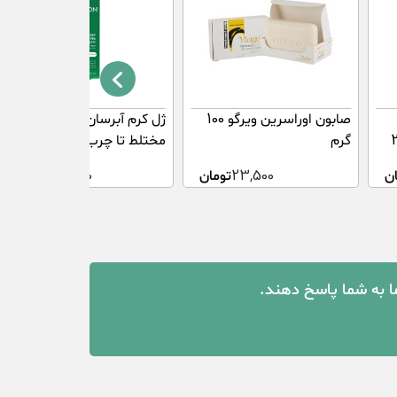
صابون اوراسرین ویرگو 100
ژل کرم آبرسان برای پوست
جم 200
گرم
مختلط تا چرب بردون 50
میلی لیتر
ن
23,500
تومان
489,000
تومان
ما به شما پاسخ دهند.