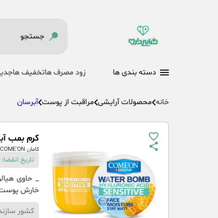
دسته بندی ها
زود مصرف ها
تخفیف ها
جدید
خانه
محصولات آرایشی
مراقبت از پوست
آبرسان
کرم بمب آبرسا
کامان COME'ON
تاریخ انقضا:
_ حاوی هیال
خارش پوست _
کشور سازند