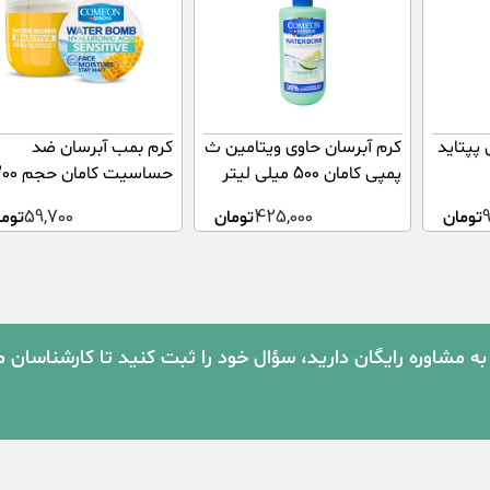
پپتاید
کرم آبرسان حاوی ویتامین ث
کرم بمب آبرسان ضد
پمپی کامان 500 میلی لیتر
حساسیت کامان ح
میلی لیتر
تومان
425,000
تومان
59,700
توما
به مشاوره رایگان دارید، سؤال خود را ثبت کنید تا کارشناسان 