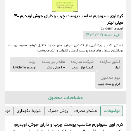
کرم اوی سبونورم مناسب پوست چرب و دارای جوش اویدرم 40
میلی لیتر
اویدرم Eviderm
تاریخ انقضا: 31-03-1403
کاهش اکنه و پیشگیری از تشکیل جوش های جدید کنترل ترشح سبوم پوست
برداشتن سلول های مرده پوست کاهش التهاب و التیام پوست
کشور سازنده
شرکت سازنده
مقدار در بسته
برند
ایران
كیمیا فراز زیبایی
40 میلی لیتر
اویدرم Eviderm
نوع محصول
کرم پوست چرب
مشخصات محصول
توضیحات
هشدار مصرف
روش مصرف
شرایط نگهداری
موارد 
کرم اوی سبونورم مناسب پوست چرب و دارای جوش اویدرم،