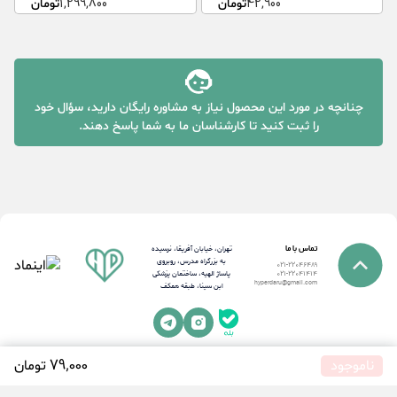
42,900
تومان
1,299,800
تومان
چنانچه در مورد این محصول نیاز به مشاوره رایگان دارید، سؤال خود
را ثبت کنید تا کارشناسان ما به شما پاسخ دهند.
تماس با ما
تهران، خیابان آفریقا، نرسیده
به بزرگراه مدرس، روبروی
021-22046489
پاساژ الهیه، ساختمان پزشکی
021-22041414
hyperdaru@gmail.com
ابن سینا، طبقه همکف
ناموجود
79٬000 تومان
2025©
تمامی حقوق این وبسایت برای داروخانه اینترنتی هایپردارو محفوظ است.