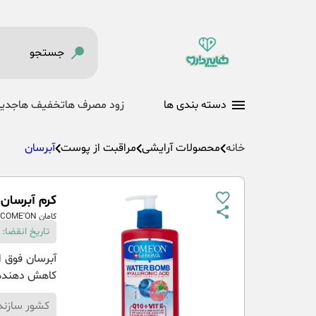
دسته بندی ها
زود مصرف ها
تخفیف ها
جدید
خانه
محصولات آرایشی
مراقبت از پوست
آبرسان
کرم آبرسان حاوی ویت
کامان COME'ON
تاریخ انقضا: 31-03-1404
کاهش دهنده 
کشور سازند